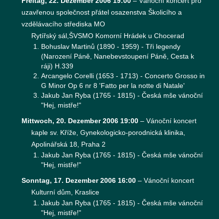
Freitag, 22. Dezember 2006 19:00
–
Vánoční koncert pro
uzavřenou společnost přátel osazenstva Školicího a
vzdělávacího střediska MO
Rytířský sál,ŠVSMO Komorní Hrádek u Chocerad
Bohuslav Martinů (1890 - 1959) - Tři legendy
(Narození Páně, Nanebevstoupení Páně, Cesta k
ráji) H.339
Arcangelo Corelli (1653 - 1713) - Concerto Grosso in
G Minor Op 6 nr 8 'Fatto per la notte di Natale'
Jakub Jan Ryba (1765 - 1815) - Česká mše vánoční
"Hej, mistře!"
Mittwoch, 20. Dezember 2006 19:00
–
Vánoční koncert
kaple sv. Kříže, Gynekologicko-porodnická klinika,
Apolinářská 18, Praha 2
Jakub Jan Ryba (1765 - 1815) - Česká mše vánoční
"Hej, mistře!"
Sonntag, 17. Dezember 2006 16:00
–
Vánoční koncert
Kulturní dům, Kraslice
Jakub Jan Ryba (1765 - 1815) - Česká mše vánoční
"Hej, mistře!"