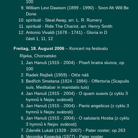
100
William Levi Dawson (1899 - 1990) - Soon Ah Will Be
Done
spirituál - Steal Away, arr. L. R. Rumery
spirituál - Ride The Chariot, arr. Henry Smith
Antonio Vivaldi (1678 - 1741) - Gloria in D
části 1, 11, 12
Freitag, 18. August 2006
–
Koncert na festivalu
Rijeka, Chorvatsko
Jan Hanuš (1915 - 2004) - Píseň bratra slunce, op.
100
Radek Rejšek (1959) - Otče náš
Bedřich Smetana (1824 - 1884) - Offertoria (Scapulis
suis, Meditabar in mandatis tuis)
Jan Hanuš (1915 - 2004) - O quam suavis (z cyklu 3
hymnů k Nejsv. svátosti)
Jan Hanuš (1915 - 2004) - Panis angelicus (z cyklu 3
hymnů k Nejsv. svátosti)
Jan Hanuš (1915 - 2004) - O salutaris Hostia (z cyklu
3 hymnů k Nejsv. svátosti)
Zdeněk Lukáš (1928 - 2007) - Pater noster, op.263
Veronika Kopecká (1977) - Pater noster