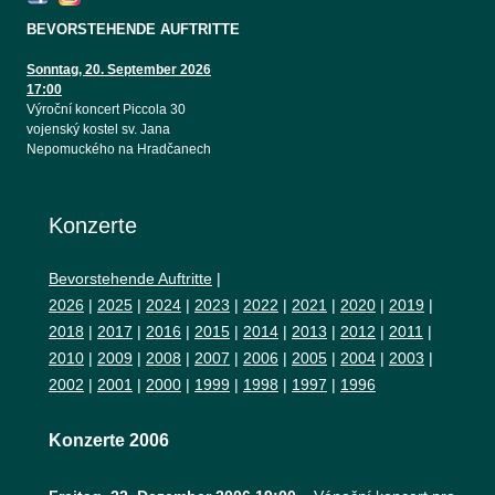
BEVORSTEHENDE AUFTRITTE
Sonntag, 20. September 2026
17:00
Výroční koncert Piccola 30
vojenský kostel sv. Jana
Nepomuckého na Hradčanech
Konzerte
Bevorstehende Auftritte
|
2026
|
2025
|
2024
|
2023
|
2022
|
2021
|
2020
|
2019
|
2018
|
2017
|
2016
|
2015
|
2014
|
2013
|
2012
|
2011
|
2010
|
2009
|
2008
|
2007
|
2006
|
2005
|
2004
|
2003
|
2002
|
2001
|
2000
|
1999
|
1998
|
1997
|
1996
Konzerte 2006