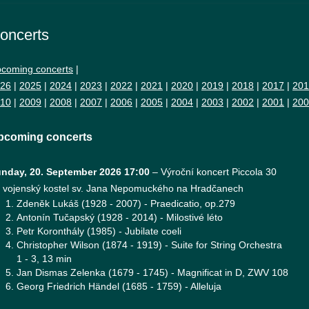
oncerts
coming concerts
|
26
|
2025
|
2024
|
2023
|
2022
|
2021
|
2020
|
2019
|
2018
|
2017
|
201
10
|
2009
|
2008
|
2007
|
2006
|
2005
|
2004
|
2003
|
2002
|
2001
|
200
pcoming concerts
nday, 20. September 2026 17:00
–
Výroční koncert Piccola 30
vojenský kostel sv. Jana Nepomuckého na Hradčanech
Zdeněk Lukáš (1928 - 2007) - Praedicatio, op.279
Antonín Tučapský (1928 - 2014) - Milostivé léto
Petr Koronthály (1985) - Jubilate coeli
Christopher Wilson (1874 - 1919) - Suite for String Orchestra
1 - 3, 13 min
Jan Dismas Zelenka (1679 - 1745) - Magnificat in D, ZWV 108
Georg Friedrich Händel (1685 - 1759) - Alleluja