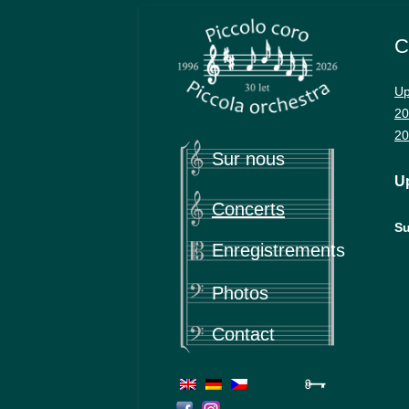
Piccolo coro & Piccola orchestra
Piccola
C
Up
20
20
Sur nous
U
Concerts
Su
Enregistrements
Photos
Contact