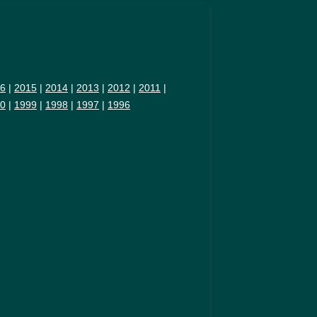
6
|
2015
|
2014
|
2013
|
2012
|
2011
|
0
|
1999
|
1998
|
1997
|
1996