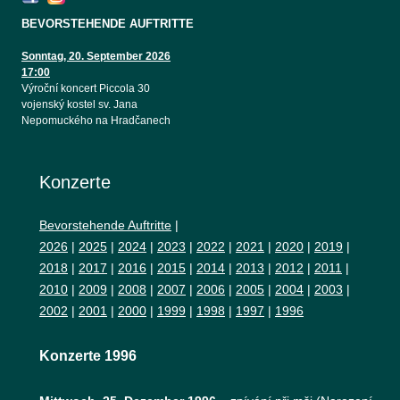
BEVORSTEHENDE AUFTRITTE
Sonntag, 20. September 2026
17:00
Výroční koncert Piccola 30
vojenský kostel sv. Jana
Nepomuckého na Hradčanech
Konzerte
Bevorstehende Auftritte
|
2026
|
2025
|
2024
|
2023
|
2022
|
2021
|
2020
|
2019
|
2018
|
2017
|
2016
|
2015
|
2014
|
2013
|
2012
|
2011
|
2010
|
2009
|
2008
|
2007
|
2006
|
2005
|
2004
|
2003
|
2002
|
2001
|
2000
|
1999
|
1998
|
1997
|
1996
Konzerte 1996