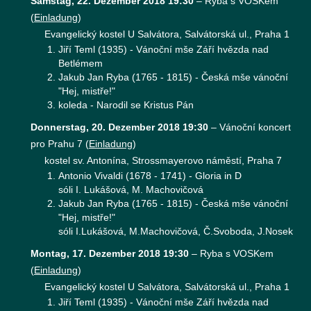
Samstag, 22. Dezember 2018 19:30
–
Ryba s VOSKem
(
Einladung
)
Evangelický kostel U Salvátora, Salvátorská ul., Praha 1
Jiří Teml (1935) - Vánoční mše Září hvězda nad
Betlémem
Jakub Jan Ryba (1765 - 1815) - Česká mše vánoční
"Hej, mistře!"
koleda - Narodil se Kristus Pán
Donnerstag, 20. Dezember 2018 19:30
–
Vánoční koncert
pro Prahu 7
(
Einladung
)
kostel sv. Antonína, Strossmayerovo náměstí, Praha 7
Antonio Vivaldi (1678 - 1741) - Gloria in D
sóli I. Lukášová, M. Machovičová
Jakub Jan Ryba (1765 - 1815) - Česká mše vánoční
"Hej, mistře!"
sóli I.Lukášová, M.Machovičová, Č.Svoboda, J.Nosek
Montag, 17. Dezember 2018 19:30
–
Ryba s VOSKem
(
Einladung
)
Evangelický kostel U Salvátora, Salvátorská ul., Praha 1
Jiří Teml (1935) - Vánoční mše Září hvězda nad