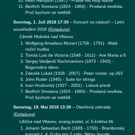
Keith Hampton (1957) - Praise His Holy Name
Bedřich Smetana (1824 - 1884) - Prodaná nevěsta,
Proč bychom se netěšili
Sonntag, 1. Juli 2018 17:30
–
Koncert na nádvoří – Letní
soustředění 2018
(
Einladung
)
Zámek Hluboká nad Vltavou
Wolfgang Amadeus Mozart (1756 - 1791) - Malá
noční hudba
Tomás Luis de Victoria (1548 - 1611) - Ave Maria a 8
Sergej Vasiljevič Rachmaninov (1873 - 1943) -
Bogorodice dievo
Zdeněk Lukáš (1928 - 2007) - Pater noster, op.263
John Rutter (1945) - Suite for strings
Ivan Hrušovský (1927 - 2001) - Lidové písně
Bedřich Smetana (1824 - 1884) - Prodaná nevěsta,
Proč bychom se netěšili
Samstag, 19. Mai 2018 13:30
–
Otevřená zahrada
(
Einladung
)
Libčice nad Vltavou, evang.kostel, ul. 5.května 66
Johann Sebastian Bach (1685 - 1750) - Braniborský
koncert č. 4, G dur pro 2 zobc. flétny, housle,