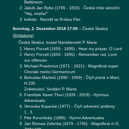
Betlémem
Jakub Jan Ryba (1765 - 1815) - Česká mše vánoční
"Hej, mistře!"
koleda - Narodil se Kristus Pán
Sonntag, 2. Dezember 2018 17:00
–
Česká Skalice
(
Einladung
)
Česká Skalice, kostel Nanebevzetí P. Marie
Henry Purcell (1659 - 1695) - Hear my prayer, O Lord
Henry Purcell (1659 - 1695) - Remember not, Lord,
our offences
Michael Praetorius (1571 - 1621) - Magnificat super
Chorale melos Germanicum
Bohuslav Martinů (1890 - 1959) - Čtyři písně o Marii,
H.235
Zvěstování, Snídání P. Marie
František Xaver Thuri (1939 - 2019) - Hymnus
Adventualis
Veronika Kopecká (1977) - Čtyři adventní antifony
1., 3.
Petr Koronthály (1985) - Hymni Adventuales
Jan Dismas Zelenka (1679 - 1745) - Magnificat in D,