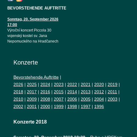
BEVORSTEHENDE AUFTRITTE
Sonntag, 20. September 2026
17:00
Výroční koncert Piccola 30
vojenský kostel sv. Jana
Nepomuckého na Hradčanech
Konzerte
Bevorstehende Auftritte
|
2026
|
2025
|
2024
|
2023
|
2022
|
2021
|
2020
|
2019
|
2018
|
2017
|
2016
|
2015
|
2014
|
2013
|
2012
|
2011
|
2010
|
2009
|
2008
|
2007
|
2006
|
2005
|
2004
|
2003
|
2002
|
2001
|
2000
|
1999
|
1998
|
1997
|
1996
Konzerte 2018