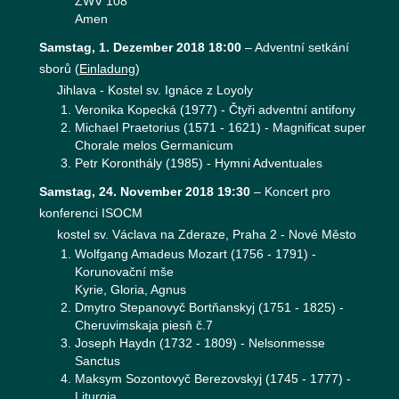
ZWV 108
Amen
Samstag, 1. Dezember 2018 18:00
–
Adventní setkání
sborů
(
Einladung
)
Jihlava - Kostel sv. Ignáce z Loyoly
Veronika Kopecká (1977) - Čtyři adventní antifony
Michael Praetorius (1571 - 1621) - Magnificat super
Chorale melos Germanicum
Petr Koronthály (1985) - Hymni Adventuales
Samstag, 24. November 2018 19:30
–
Koncert pro
konferenci ISOCM
kostel sv. Václava na Zderaze, Praha 2 - Nové Město
Wolfgang Amadeus Mozart (1756 - 1791) -
Korunovační mše
Kyrie, Gloria, Agnus
Dmytro Stepanovyč Bortňanskyj (1751 - 1825) -
Cheruvimskaja piesň č.7
Joseph Haydn (1732 - 1809) - Nelsonmesse
Sanctus
Maksym Sozontovyč Berezovskyj (1745 - 1777) -
Liturgia