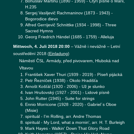
Bohuslav Martinů (1890 - 1959) - Čtyři písně o Marii,
H.235
Sergej Vasiljevič Rachmaninov (1873 - 1943) -
Bogorodice dievo
Alfred Gerrijevič Schnittke (1934 - 1998) - Three
Sacred Hymns
Georg Friedrich Händel (1685 - 1759) - Alleluja
Mittwoch, 4. Juli 2018 20:00
–
Vážně i nevážně – Letní
soustředění 2018
(
Einladung
)
Náměstí ČSL. Armády, před pivovarem, Hluboká nad
Vltavou
František Xaver Thuri (1939 - 2019) - Píseň pijácká
Petr Řezníček (1938) - Okolo Hradišťa
Arnošt Košťál (1920 - 2006) - Už je slunko
Ivan Hrušovský (1927 - 2001) - Lidové písně
John Rutter (1945) - Suite for strings
Ennio Morricone (1928 - 2020) - Gabriel´s Oboe
(Misie)
spirituál - I'm Rolling, arr. Andre Thomas
spirituál - My Lord, what a mornin', arr. H. T. Burleigh
Mark Hayes - Walkin' Down That Glory Road