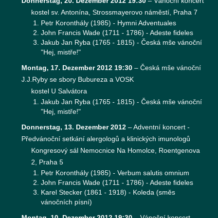
Donnerstag, 20. Dezember 2012 19:30
–
Vánoční koncert
kostel sv. Antonína, Strossmayerovo náměstí, Praha 7
Petr Koronthály (1985) - Hymni Adventuales
John Francis Wade (1711 - 1786) - Adeste fideles
Jakub Jan Ryba (1765 - 1815) - Česká mše vánoční
"Hej, mistře!"
Montag, 17. Dezember 2012 19:30
–
Česká mše vánoční
J.J.Ryby se sbory Bubureza a VOSK
kostel U Salvátora
Jakub Jan Ryba (1765 - 1815) - Česká mše vánoční
"Hej, mistře!"
Donnerstag, 13. Dezember 2012
–
Adventní koncert -
Předvánoční setkání alergologů a klinických imunologů
Kongresový sál Nemocnice Na Homolce, Roentgenova
2, Praha 5
Petr Koronthály (1985) - Verbum salutis omnium
John Francis Wade (1711 - 1786) - Adeste fideles
Karel Stecker (1861 - 1918) - Koleda (směs
vánočních písní)
Montag, 10. Dezember 2012 19:30
–
Vánoční koncert –