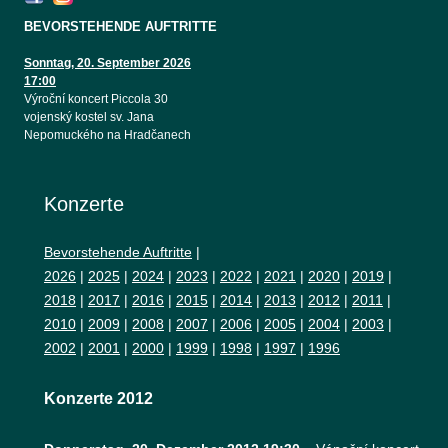
BEVORSTEHENDE AUFTRITTE
Sonntag, 20. September 2026
17:00
Výroční koncert Piccola 30
vojenský kostel sv. Jana
Nepomuckého na Hradčanech
Konzerte
Bevorstehende Auftritte
|
2026
|
2025
|
2024
|
2023
|
2022
|
2021
|
2020
|
2019
|
2018
|
2017
|
2016
|
2015
|
2014
|
2013
|
2012
|
2011
|
2010
|
2009
|
2008
|
2007
|
2006
|
2005
|
2004
|
2003
|
2002
|
2001
|
2000
|
1999
|
1998
|
1997
|
1996
Konzerte 2012