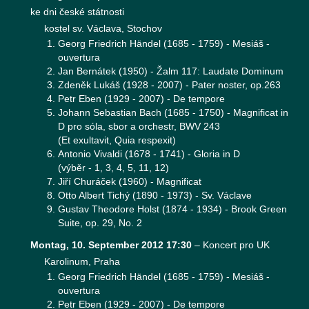
ke dni české státnosti
kostel sv. Václava, Stochov
Georg Friedrich Händel (1685 - 1759) - Mesiáš -
ouvertura
Jan Bernátek (1950) - Žalm 117: Laudate Dominum
Zdeněk Lukáš (1928 - 2007) - Pater noster, op.263
Petr Eben (1929 - 2007) - De tempore
Johann Sebastian Bach (1685 - 1750) - Magnificat in
D pro sóla, sbor a orchestr, BWV 243
(Et exultavit, Quia respexit)
Antonio Vivaldi (1678 - 1741) - Gloria in D
(výběr - 1, 3, 4, 5, 11, 12)
Jiří Churáček (1960) - Magnificat
Otto Albert Tichý (1890 - 1973) - Sv. Václave
Gustav Theodore Holst (1874 - 1934) - Brook Green
Suite, op. 29, No. 2
Montag, 10. September 2012 17:30
–
Koncert pro UK
Karolinum, Praha
Georg Friedrich Händel (1685 - 1759) - Mesiáš -
ouvertura
Petr Eben (1929 - 2007) - De tempore