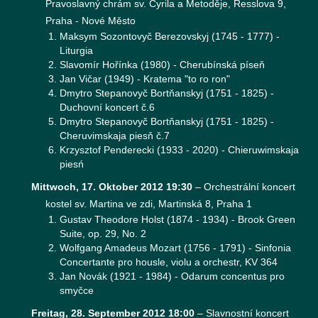
Pravoslavný chrám sv. Cyrila a Metoděje, Resslova 9,
Praha - Nové Město
Maksym Sozontovyč Berezovskyj (1745 - 1777) -
Liturgia
Slavomír Hořínka (1980) - Cherubínská píseň
Jan Vičar (1949) - Kratema "to ro ron"
Dmytro Stepanovyč Bortňanskyj (1751 - 1825) -
Duchovní koncert č.6
Dmytro Stepanovyč Bortňanskyj (1751 - 1825) -
Cheruvimskaja piesň č.7
Krzysztof Penderecki (1933 - 2020) - Chieruwimskaja
piesń
Mittwoch, 17. Oktober 2012 19:30
–
Orchestrální koncert
kostel sv. Martina ve zdi, Martinská 8, Praha 1
Gustav Theodore Holst (1874 - 1934) - Brook Green
Suite, op. 29, No. 2
Wolfgang Amadeus Mozart (1756 - 1791) - Sinfonia
Concertante pro housle, violu a orchestr, KV 364
Jan Novák (1921 - 1984) - Odarum concentus pro
smyčce
Freitag, 28. September 2012 18:00
–
Slavnostní koncert