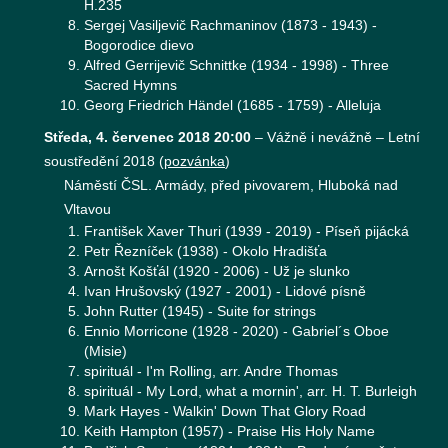
H.235
Sergej Vasiljevič Rachmaninov (1873 - 1943) -
Bogorodice dievo
Alfred Gerrijevič Schnittke (1934 - 1998) - Three
Sacred Hymns
Georg Friedrich Händel (1685 - 1759) - Alleluja
Středa, 4. červenec 2018 20:00
–
Vážně i nevážně – Letní
soustředění 2018
(
pozvánka
)
Náměstí ČSL. Armády, před pivovarem, Hluboká nad
Vltavou
František Xaver Thuri (1939 - 2019) - Píseň pijácká
Petr Řezníček (1938) - Okolo Hradišťa
Arnošt Košťál (1920 - 2006) - Už je slunko
Ivan Hrušovský (1927 - 2001) - Lidové písně
John Rutter (1945) - Suite for strings
Ennio Morricone (1928 - 2020) - Gabriel´s Oboe
(Misie)
spirituál - I'm Rolling, arr. Andre Thomas
spirituál - My Lord, what a mornin', arr. H. T. Burleigh
Mark Hayes - Walkin' Down That Glory Road
Keith Hampton (1957) - Praise His Holy Name