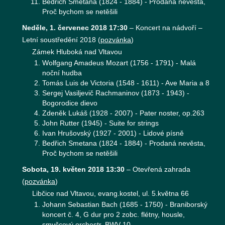
Bedřich Smetana (1824 - 1884) - Prodaná nevěsta,
Proč bychom se netěšili
Neděle, 1. červenec 2018 17:30
–
Koncert na nádvoří –
Letní soustředění 2018
(
pozvánka
)
Zámek Hluboká nad Vltavou
Wolfgang Amadeus Mozart (1756 - 1791) - Malá
noční hudba
Tomás Luis de Victoria (1548 - 1611) - Ave Maria a 8
Sergej Vasiljevič Rachmaninov (1873 - 1943) -
Bogorodice dievo
Zdeněk Lukáš (1928 - 2007) - Pater noster, op.263
John Rutter (1945) - Suite for strings
Ivan Hrušovský (1927 - 2001) - Lidové písně
Bedřich Smetana (1824 - 1884) - Prodaná nevěsta,
Proč bychom se netěšili
Sobota, 19. květen 2018 13:30
–
Otevřená zahrada
(
pozvánka
)
Libčice nad Vltavou, evang.kostel, ul. 5.května 66
Johann Sebastian Bach (1685 - 1750) - Braniborský
koncert č. 4, G dur pro 2 zobc. flétny, housle,
smyčcový orchestr, BWV 10