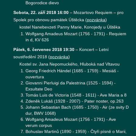
Bogorodice dievo
Sobota, 22. září 2018 16:00
–
Mozartovo Requiem – pro
Spolek pro obnovu památek Úštěcka
(
pozvánka
)
kostel Nanebevzetí Panny Marie, Konojedy u Úštěka
Wolfgang Amadeus Mozart (1756 - 1791) - Requiem
in d, KV 626
Pátek, 6. červenec 2018 19:30
–
Koncert – Letní
soustředění 2018
(
pozvánka
)
Kostel sv. Jana Nepomuckého, Hluboká nad Vltavou
Georg Friedrich Händel (1685 - 1759) - Mesiáš -
ouvertura
Giovanni Pierluigi da Palestrina (1525 - 1594) -
Exsultate Deo
Tomás Luis de Victoria (1548 - 1611) - Ave Maria a 8
Zdeněk Lukáš (1928 - 2007) - Pater noster, op.263
Johann Sebastian Bach (1685 - 1750) - Air (ze svity D
dur, BWV 1068)
Wolfgang Amadeus Mozart (1756 - 1791) - Ave
verum corpus
Bohuslav Martinů (1890 - 1959) - Čtyři písně o Marii,