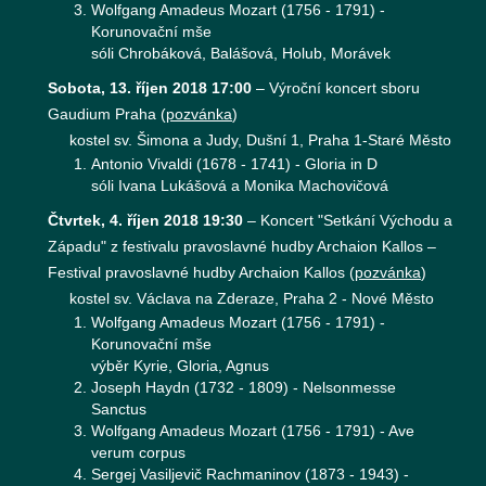
Wolfgang Amadeus Mozart (1756 - 1791) -
Korunovační mše
sóli Chrobáková, Balášová, Holub, Morávek
Sobota, 13. říjen 2018 17:00
–
Výroční koncert sboru
Gaudium Praha
(
pozvánka
)
kostel sv. Šimona a Judy, Dušní 1, Praha 1-Staré Město
Antonio Vivaldi (1678 - 1741) - Gloria in D
sóli Ivana Lukášová a Monika Machovičová
Čtvrtek, 4. říjen 2018 19:30
–
Koncert "Setkání Východu a
Západu" z festivalu pravoslavné hudby Archaion Kallos –
Festival pravoslavné hudby Archaion Kallos
(
pozvánka
)
kostel sv. Václava na Zderaze, Praha 2 - Nové Město
Wolfgang Amadeus Mozart (1756 - 1791) -
Korunovační mše
výběr Kyrie, Gloria, Agnus
Joseph Haydn (1732 - 1809) - Nelsonmesse
Sanctus
Wolfgang Amadeus Mozart (1756 - 1791) - Ave
verum corpus
Sergej Vasiljevič Rachmaninov (1873 - 1943) -