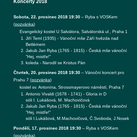
Koncerty 2018
Sobota, 22. prosinec 2018 19:30
–
Ryba s VOSKem
(
pozvánka
)
Evangelický kostel U Salvátora, Salvátorská ul., Praha 1
Jiří Teml (1935) - Vánoční mše Září hvězda nad
Betlémem
Jakub Jan Ryba (1765 - 1815) - Česká mše vánoční
"Hej, mistře!"
koleda - Narodil se Kristus Pán
Čtvrtek, 20. prosinec 2018 19:30
–
Vánoční koncert pro
Prahu 7
(
pozvánka
)
kostel sv. Antonína, Strossmayerovo náměstí, Praha 7
Antonio Vivaldi (1678 - 1741) - Gloria in D
sóli I. Lukášová, M. Machovičová
Jakub Jan Ryba (1765 - 1815) - Česká mše vánoční
"Hej, mistře!"
sóli I.Lukášová, M.Machovičová, Č.Svoboda, J.Nosek
Pondělí, 17. prosinec 2018 19:30
–
Ryba s VOSKem
(
pozvánka
)