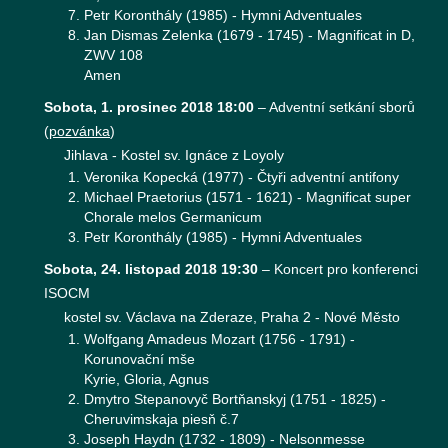
Petr Koronthály (1985) - Hymni Adventuales
Jan Dismas Zelenka (1679 - 1745) - Magnificat in D,
ZWV 108
Amen
Sobota, 1. prosinec 2018 18:00
–
Adventní setkání sborů
(
pozvánka
)
Jihlava - Kostel sv. Ignáce z Loyoly
Veronika Kopecká (1977) - Čtyři adventní antifony
Michael Praetorius (1571 - 1621) - Magnificat super
Chorale melos Germanicum
Petr Koronthály (1985) - Hymni Adventuales
Sobota, 24. listopad 2018 19:30
–
Koncert pro konferenci
ISOCM
kostel sv. Václava na Zderaze, Praha 2 - Nové Město
Wolfgang Amadeus Mozart (1756 - 1791) -
Korunovační mše
Kyrie, Gloria, Agnus
Dmytro Stepanovyč Bortňanskyj (1751 - 1825) -
Cheruvimskaja piesň č.7
Joseph Haydn (1732 - 1809) - Nelsonmesse