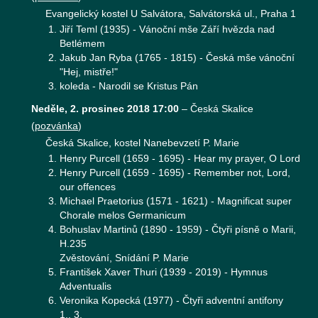
Evangelický kostel U Salvátora, Salvátorská ul., Praha 1
Jiří Teml (1935) - Vánoční mše Září hvězda nad
Betlémem
Jakub Jan Ryba (1765 - 1815) - Česká mše vánoční
"Hej, mistře!"
koleda - Narodil se Kristus Pán
Neděle, 2. prosinec 2018 17:00
–
Česká Skalice
(
pozvánka
)
Česká Skalice, kostel Nanebevzetí P. Marie
Henry Purcell (1659 - 1695) - Hear my prayer, O Lord
Henry Purcell (1659 - 1695) - Remember not, Lord,
our offences
Michael Praetorius (1571 - 1621) - Magnificat super
Chorale melos Germanicum
Bohuslav Martinů (1890 - 1959) - Čtyři písně o Marii,
H.235
Zvěstování, Snídání P. Marie
František Xaver Thuri (1939 - 2019) - Hymnus
Adventualis
Veronika Kopecká (1977) - Čtyři adventní antifony
1., 3.