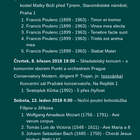
kostel Matky Boží před Týnem, Staroměstské náměstí,
Praha 1
Francis Poulenc (1899 - 1963) - Timor et tremor
Francis Poulenc (1899 - 1963) - Vinea mea electa
Francis Poulenc (1899 - 1963) - Tenebre facte sunt
Francis Poulenc (1899 - 1963) - Tristis est anima
mea
Francis Poulenc (1899 - 1963) - Stabat Mater
Čtvrtek, 8. březen 2018 19:00
–
Skladatelský koncert – s
komorním sborem Punkt a orchestrem Prague
Conservatory Modern, dirigent P. Trojan, jn.
(
pozvánka
)
Koncertní sál Pražské konzervatoře, Na Rejdišti 1
Svatopluk Kůrka (1992) - 5 přes čtyřicet
Sobota, 13. leden 2018 4:00
–
Noční poutní bohoslužba
Filipov u Jiříkova
Wolfgang Amadeus Mozart (1756 - 1791) - Ave
verum corpus
Tomás Luis de Victoria (1548 - 1611) - Ave Maria a 8
Johann Sebastian Bach (1685 - 1750) - Chorál Jesus
bleibet, BWV 147