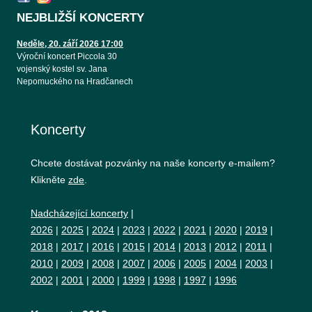
NEJBLIŽŠÍ KONCERTY
Neděle, 20. září 2026 17:00
Výroční koncert Piccola 30
vojenský kostel sv. Jana
Nepomuckého na Hradčanech
Koncerty
Chcete dostávat pozvánky na naše koncerty e-mailem?
Klikněte
zde
.
Nadcházející koncerty
|
2026
|
2025
|
2024
|
2023
|
2022
|
2021
|
2020
|
2019
|
2018
|
2017
|
2016
|
2015
|
2014
|
2013
|
2012
|
2011
|
2010
|
2009
|
2008
|
2007
|
2006
|
2005
|
2004
|
2003
|
2002
|
2001
|
2000
|
1999
|
1998
|
1997
|
1996