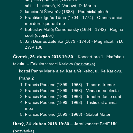
sóli L. Libichová, K. Vorlová, D. Martin
kancionál Šteyerův (1683) - Poutnická píseň
František Ignác Tůma (1704 - 1774) - Omnes amici
mei dereliquerunt me
Bohuslav Matěj Černohorský (1684 - 1742) - Regina
coeli (dvojsbor)
Jan Dismas Zelenka (1679 - 1745) - Magnificat in D,
ZWV 108
Čtvrtek, 26. duben 2018 19:30
–
Koncert pro 1. lékařskou
fakultu – Fakulta v srdci Karlova
(
pozvánka
)
kostel Panny Marie a sv. Karla Velikého, ul. Ke Karlovu,
Praha 2
Francis Poulenc (1899 - 1963) - Timor et tremor
Francis Poulenc (1899 - 1963) - Vinea mea electa
Francis Poulenc (1899 - 1963) - Tenebre facte sunt
Francis Poulenc (1899 - 1963) - Tristis est anima
mea
Francis Poulenc (1899 - 1963) - Stabat Mater
Úterý, 24. duben 2018 19:30
–
Jarní koncert PedF UK
(
pozvánka
)