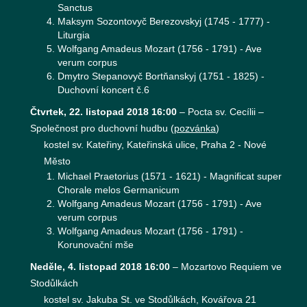
Sanctus
Maksym Sozontovyč Berezovskyj (1745 - 1777) -
Liturgia
Wolfgang Amadeus Mozart (1756 - 1791) - Ave
verum corpus
Dmytro Stepanovyč Bortňanskyj (1751 - 1825) -
Duchovní koncert č.6
Čtvrtek, 22. listopad 2018 16:00
–
Pocta sv. Cecílii –
Společnost pro duchovní hudbu
(
pozvánka
)
kostel sv. Kateřiny, Kateřinská ulice, Praha 2 - Nové
Město
Michael Praetorius (1571 - 1621) - Magnificat super
Chorale melos Germanicum
Wolfgang Amadeus Mozart (1756 - 1791) - Ave
verum corpus
Wolfgang Amadeus Mozart (1756 - 1791) -
Korunovační mše
Neděle, 4. listopad 2018 16:00
–
Mozartovo Requiem ve
Stodůlkách
kostel sv. Jakuba St. ve Stodůlkách, Kovářova 21