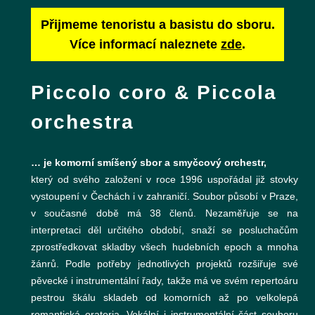
Přijmeme tenoristu a basistu do sboru.
Více informací naleznete
zde
.
Piccolo coro & Piccola
orchestra
… je komorní smíšený sbor a smyčcový orchestr,
který od svého založení v roce 1996 uspořádal již stovky
vystoupení v Čechách i v zahraničí. Soubor působí v Praze,
v současné době má 38 členů. Nezaměřuje se na
interpretaci děl určitého období, snaží se posluchačům
zprostředkovat skladby všech hudebních epoch a mnoha
žánrů. Podle potřeby jednotlivých projektů rozšiřuje své
pěvecké i instrumentální řady, takže má ve svém repertoáru
pestrou škálu skladeb od komorních až po velkolepá
romantická oratoria. Vokální i instrumentální část souboru