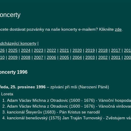
oncerty
cete dostávat pozvánky na naše koncerty e-mailem? Klikněte
zde
.
dcházející koncerty
|
26
|
2025
|
2024
|
2023
|
2022
|
2021
|
2020
|
2019
|
2018
|
2017
|
201
10
|
2009
|
2008
|
2007
|
2006
|
2005
|
2004
|
2003
|
2002
|
2001
|
200
oncerty 1996
ředa, 25. prosinec 1996
–
zpívání při mši (Narození Páně)
Loreta
Adam Václav Michna z Otradovic (1600 - 1676) - Vánoční hospoda
Adam Václav Michna z Otradovic (1600 - 1676) - Vánočná vinšova
kancionál Šteyerův (1683) - Pán Kristus se narodil
kancionál benešovský (1575) Jan Traján Turnovský - Zvěstujem v