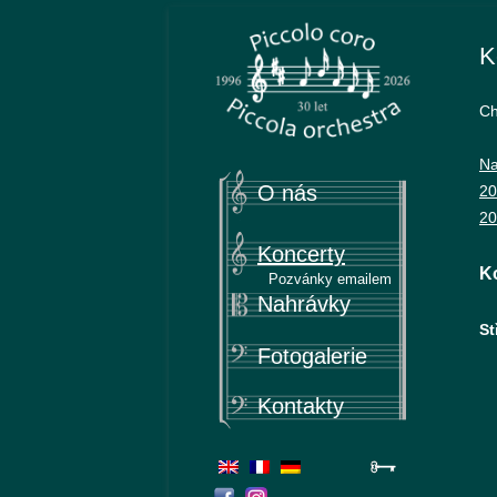
Piccolo coro & Piccola orchestra
Piccola
K
Ch
Na
O nás
20
20
Koncerty
K
Pozvánky emailem
Nahrávky
St
Fotogalerie
Kontakty