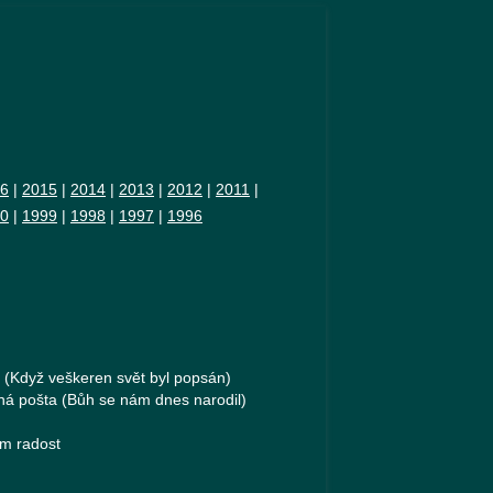
6
|
2015
|
2014
|
2013
|
2012
|
2011
|
0
|
1999
|
1998
|
1997
|
1996
 (Když veškeren svět byl popsán)
ná pošta (Bůh se nám dnes narodil)
ám radost