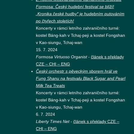
Formosa: Český hudební festival se blíží!
„Kronika české hudby″ je hudebním putováním
po čtyřech stoletích!
Koncerty v rámci letního zahraničního turné:
kostel Báng-kah v Tchaj-peji a kostel Fongshan
v Kao-siungu, Tchaj-wan
15. 7. 2024
Formosa Virtuoso Organist
-
článek s překlady
CZE – CHI – ENG
Český orchestr s pěveckým sborem hrál ve
Fung Shanu na festivalu Black Sugar and Pearl
Milk Tea Treats
Koncerty v rámci letního zahraničního turné:
kostel Báng-kah v Tchaj-peji a kostel Fongshan
v Kao-siungu, Tchaj-wan
6. 7. 2024
Liberty Times Net
-
článek s překlady CZE –
CHI – ENG