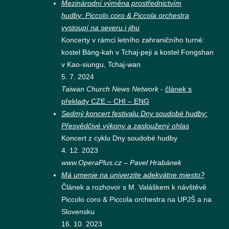
Mezinárodní výměna prostřednictvím
hudby:
Piccolo coro & Piccola orchestra
vystoup
í na severu i jihu
Koncerty v rámci letního zahraničního turné:
kostel Báng-kah v Tchaj-peji a kostel Fongshan
v Kao-siungu, Tchaj-wan
5. 7. 2024
Taiwan Church News Network
-
článek s
překlady CZE – CHI – ENG
Sedmý koncert festivalu Dny soudobé hudby:
Přesvědčivé výkony a zasloužený ohlas
Koncert z cyklu Dny soudobé hudby
4. 12. 2023
www.OperaPlus.cz – Pavel Hrabánek
Má umenie na univerzite adekvátne miesto?
Článek a rozhovor s M. Valáškem k návštěvě
Piccolo coro & Piccola orchestra na UPJŠ a na
Slovensku
16. 10. 2023