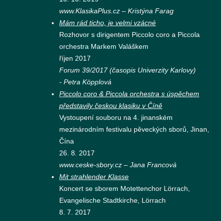
www.KlasikaPlus.cz – Kristýna Farag
Mám rád ticho, je velmi vzácné
Rozhovor s dirigentem Piccolo coro a Piccola
orchestra Markem Valáškem
říjen 2017
Forum 39/2017 (
časopis Univerzity Karlovy)
- Petra Köpplová
Piccolo coro & Piccola orchestra s úspěchem
představily českou klasiku v Číně
Vystoupení souboru na 4. jinanském
mezinárodním festivalu pěveckých sborů, Jinan,
Čína
26. 8. 2017
www.ceske-sbory.cz – Jana Francová
Mit strahlender Klasse
Koncert se sborem Motettenchor Lörrach,
Evangelische Stadtkirche, Lörrach
8. 7. 2017