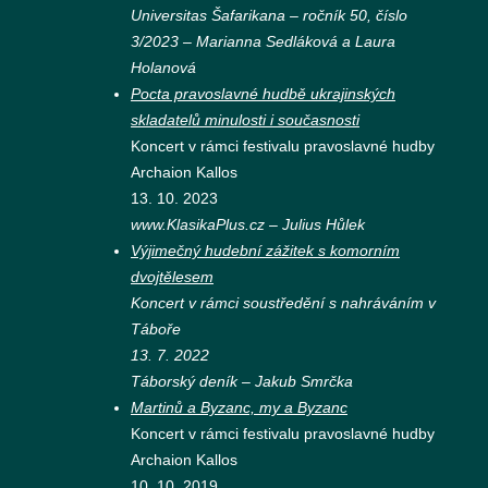
Universitas Šafarikana – ročník 50, číslo
3/2023 – Marianna Sedláková a Laura
Holanová
Pocta pravoslavné hudbě ukrajinských
skladatelů minulosti i současnosti
Koncert v rámci festivalu pravoslavné hudby
Archaion Kallos
13. 10. 2023
www.KlasikaPlus.cz – Julius Hůlek
Výjimečný hudební zážitek s komorním
dvojtělesem
Koncert v rámci soustředění s nahráváním v
Táboře
13. 7. 2022
Táborský deník – Jakub Smrčka
Martinů a Byzanc, my a Byzanc
Koncert v rámci festivalu pravoslavné hudby
Archaion Kallos
10. 10. 2019