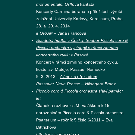
monumentální Orffova
kantáta
Koncerty Carmina burana u příležitosti výročí
založení Univerzity Karlovy, Karolinum, Praha
28. a 29. 4. 2014
iFORUM – Jana Francová
Soudobá hudba z Česka: Soubor Piccolo coro &
Piccola orchestra vystoupil v rámci zimního
koncertního cyklu v Pasově
Koncert v rámci zimního koncertního cyklu,
kostel sv. Matěje, Passau, Německo
9. 3. 2013 –
článek s překladem
Passauer Neue Presse – Hildegard Franz
Piccolo coro & Piccola orchestra slaví patnáct
let
Článek a rozhovor s M. Valáškem k 15.
narozeninám Piccolo coro & Piccola orchestra
Psalterium – ročník 5 číslo 6/2011 – Eva
Dittrichová
http://zpravodaj.sdh.cz