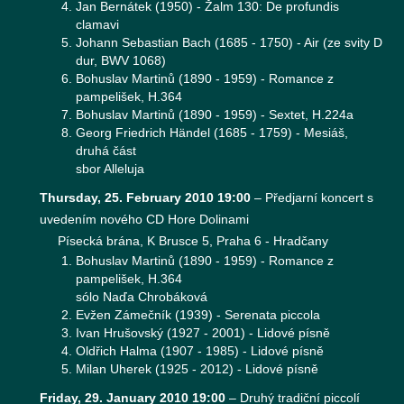
Jan Bernátek (1950) - Žalm 130: De profundis
clamavi
Johann Sebastian Bach (1685 - 1750) - Air (ze svity D
dur, BWV 1068)
Bohuslav Martinů (1890 - 1959) - Romance z
pampelišek, H.364
Bohuslav Martinů (1890 - 1959) - Sextet, H.224a
Georg Friedrich Händel (1685 - 1759) - Mesiáš,
druhá část
sbor Alleluja
Thursday, 25. February 2010 19:00
–
Předjarní koncert s
uvedením nového CD Hore Dolinami
Písecká brána, K Brusce 5, Praha 6 - Hradčany
Bohuslav Martinů (1890 - 1959) - Romance z
pampelišek, H.364
sólo Naďa Chrobáková
Evžen Zámečník (1939) - Serenata piccola
Ivan Hrušovský (1927 - 2001) - Lidové písně
Oldřich Halma (1907 - 1985) - Lidové písně
Milan Uherek (1925 - 2012) - Lidové písně
Friday, 29. January 2010 19:00
–
Druhý tradiční piccolí