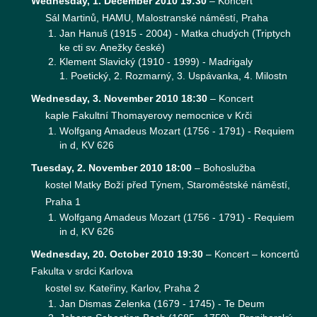
Wednesday, 1. December 2010 19:30
–
Koncert
Sál Martinů, HAMU, Malostranské náměstí, Praha
Jan Hanuš (1915 - 2004) - Matka chudých (Triptych
ke cti sv. Anežky české)
Klement Slavický (1910 - 1999) - Madrigaly
1. Poetický, 2. Rozmarný, 3. Uspávanka, 4. Milostn
Wednesday, 3. November 2010 18:30
–
Koncert
kaple Fakultní Thomayerovy nemocnice v Krči
Wolfgang Amadeus Mozart (1756 - 1791) - Requiem
in d, KV 626
Tuesday, 2. November 2010 18:00
–
Bohoslužba
kostel Matky Boží před Týnem, Staroměstské náměstí,
Praha 1
Wolfgang Amadeus Mozart (1756 - 1791) - Requiem
in d, KV 626
Wednesday, 20. October 2010 19:30
–
Koncert – koncertů
Fakulta v srdci Karlova
kostel sv. Kateřiny, Karlov, Praha 2
Jan Dismas Zelenka (1679 - 1745) - Te Deum