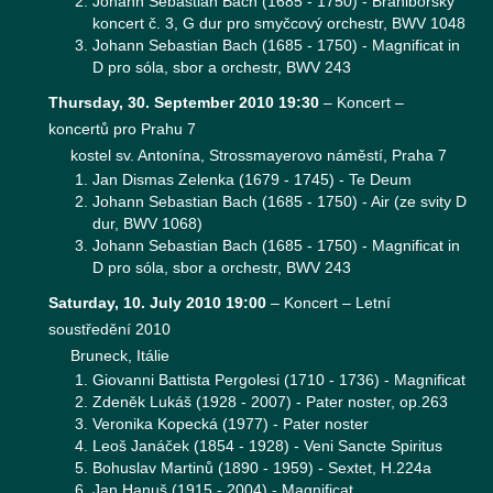
Johann Sebastian Bach (1685 - 1750) - Braniborský
koncert č. 3, G dur pro smyčcový orchestr, BWV 1048
Johann Sebastian Bach (1685 - 1750) - Magnificat in
D pro sóla, sbor a orchestr, BWV 243
Thursday, 30. September 2010 19:30
–
Koncert –
koncertů pro Prahu 7
kostel sv. Antonína, Strossmayerovo náměstí, Praha 7
Jan Dismas Zelenka (1679 - 1745) - Te Deum
Johann Sebastian Bach (1685 - 1750) - Air (ze svity D
dur, BWV 1068)
Johann Sebastian Bach (1685 - 1750) - Magnificat in
D pro sóla, sbor a orchestr, BWV 243
Saturday, 10. July 2010 19:00
–
Koncert – Letní
soustředění 2010
Bruneck, Itálie
Giovanni Battista Pergolesi (1710 - 1736) - Magnificat
Zdeněk Lukáš (1928 - 2007) - Pater noster, op.263
Veronika Kopecká (1977) - Pater noster
Leoš Janáček (1854 - 1928) - Veni Sancte Spiritus
Bohuslav Martinů (1890 - 1959) - Sextet, H.224a
Jan Hanuš (1915 - 2004) - Magnificat