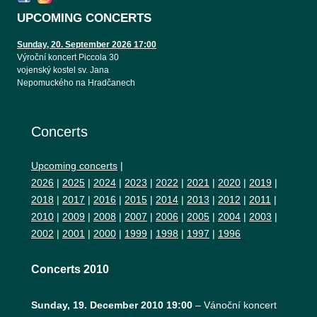
UPCOMING CONCERTS
Sunday, 20. September 2026 17:00
Výroční koncert Piccola 30
vojenský kostel sv. Jana
Nepomuckého na Hradčanech
Concerts
Upcoming concerts
|
2026
|
2025
|
2024
|
2023
|
2022
|
2021
|
2020
|
2019
|
2018
|
2017
|
2016
|
2015
|
2014
|
2013
|
2012
|
2011
|
2010
|
2009
|
2008
|
2007
|
2006
|
2005
|
2004
|
2003
|
2002
|
2001
|
2000
|
1999
|
1998
|
1997
|
1996
Concerts 2010
Sunday, 19. December 2010 19:00
–
Vánoční koncert