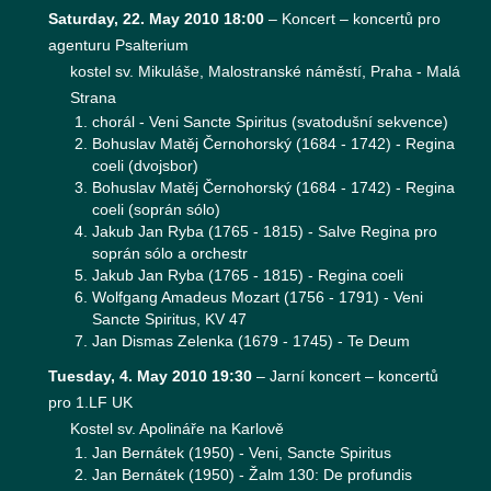
Saturday, 22. May 2010 18:00
–
Koncert – koncertů pro
agenturu Psalterium
kostel sv. Mikuláše, Malostranské náměstí, Praha - Malá
Strana
chorál - Veni Sancte Spiritus (svatodušní­ sekvence)
Bohuslav Matěj Černohorský (1684 - 1742) - Regina
coeli (dvojsbor)
Bohuslav Matěj Černohorský (1684 - 1742) - Regina
coeli (soprán sólo)
Jakub Jan Ryba (1765 - 1815) - Salve Regina pro
soprán sólo a orchestr
Jakub Jan Ryba (1765 - 1815) - Regina coeli
Wolfgang Amadeus Mozart (1756 - 1791) - Veni
Sancte Spiritus, KV 47
Jan Dismas Zelenka (1679 - 1745) - Te Deum
Tuesday, 4. May 2010 19:30
–
Jarní koncert – koncertů
pro 1.LF UK
Kostel sv. Apolináře na Karlově
Jan Bernátek (1950) - Veni, Sancte Spiritus
Jan Bernátek (1950) - Žalm 130: De profundis