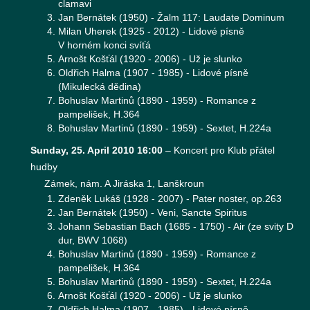
clamavi
Jan Bernátek (1950) - Žalm 117: Laudate Dominum
Milan Uherek (1925 - 2012) - Lidové písně
V horném konci svíťá
Arnošt Košťál (1920 - 2006) - Už je slunko
Oldřich Halma (1907 - 1985) - Lidové písně
(Mikulecká dědina)
Bohuslav Martinů (1890 - 1959) - Romance z
pampelišek, H.364
Bohuslav Martinů (1890 - 1959) - Sextet, H.224a
Sunday, 25. April 2010 16:00
–
Koncert pro Klub přátel
hudby
Zámek, nám. A Jiráska 1, Lanškroun
Zdeněk Lukáš (1928 - 2007) - Pater noster, op.263
Jan Bernátek (1950) - Veni, Sancte Spiritus
Johann Sebastian Bach (1685 - 1750) - Air (ze svity D
dur, BWV 1068)
Bohuslav Martinů (1890 - 1959) - Romance z
pampelišek, H.364
Bohuslav Martinů (1890 - 1959) - Sextet, H.224a
Arnošt Košťál (1920 - 2006) - Už je slunko
Oldřich Halma (1907 - 1985) - Lidové písně