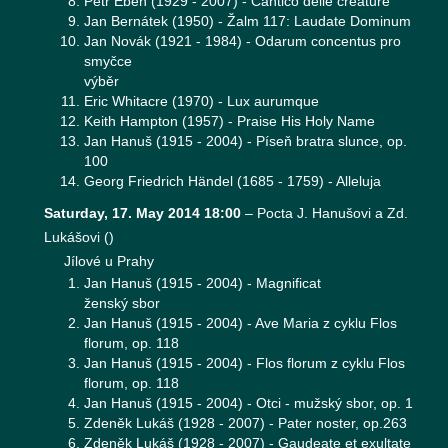
Petr Eben (1929 - 2007) - Cantico delle creature
Jan Bernátek (1950) - Žalm 117: Laudate Dominum
Jan Novák (1921 - 1984) - Odarum concentus pro
smyčce
výběr
Eric Whitacre (1970) - Lux aurumque
Keith Hampton (1957) - Praise His Holy Name
Jan Hanuš (1915 - 2004) - Píseň bratra slunce, op.
100
Georg Friedrich Händel (1685 - 1759) - Alleluja
Saturday, 17. May 2014 18:00
–
Pocta J. Hanušovi a Zd.
Lukášovi
(
)
Jílové u Prahy
Jan Hanuš (1915 - 2004) - Magnificat
ženský sbor
Jan Hanuš (1915 - 2004) - Ave Maria z cyklu Flos
florum, op. 118
Jan Hanuš (1915 - 2004) - Flos florum z cyklu Flos
florum, op. 118
Jan Hanuš (1915 - 2004) - Otci - mužský sbor, op. 1
Zdeněk Lukáš (1928 - 2007) - Pater noster, op.263
Zdeněk Lukáš (1928 - 2007) - Gaudeate et exultate