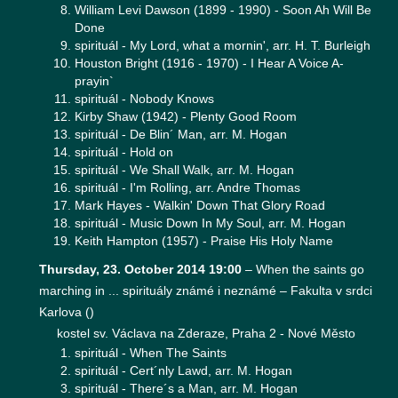
William Levi Dawson (1899 - 1990) - Soon Ah Will Be
Done
spirituál - My Lord, what a mornin', arr. H. T. Burleigh
Houston Bright (1916 - 1970) - I Hear A Voice A-
prayin`
spirituál - Nobody Knows
Kirby Shaw (1942) - Plenty Good Room
spirituál - De Blin´ Man, arr. M. Hogan
spirituál - Hold on
spirituál - We Shall Walk, arr. M. Hogan
spirituál - I'm Rolling, arr. Andre Thomas
Mark Hayes - Walkin' Down That Glory Road
spirituál - Music Down In My Soul, arr. M. Hogan
Keith Hampton (1957) - Praise His Holy Name
Thursday, 23. October 2014 19:00
–
When the saints go
marching in ... spirituály známé i neznámé – Fakulta v srdci
Karlova
(
)
kostel sv. Václava na Zderaze, Praha 2 - Nové Město
spirituál - When The Saints
spirituál - Cert´nly Lawd, arr. M. Hogan
spirituál - There´s a Man, arr. M. Hogan