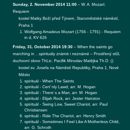
Sunday, 2. November 2014 11:00
–
W. A. Mozart:
Requiem
kostel Matky Boží před Týnem, Staroměstské náměstí,
Praha 1
Wolfgang Amadeus Mozart (1756 - 1791) - Requiem
in d, KV 626
Friday, 31. October 2014 19:30
–
When the saints go
marching in ...spirituály známé i neznámé – Prostřený stůl,
duchovní slovo ThLic. Pacifik Miroslav Matějka Th.D.
(
)
kostel sv. Josefa na Náměstí Republiky, Praha 1, Nové
Město
spirituál - When The Saints
spirituál - Cert´nly Lawd, arr. M. Hogan
spirituál - There´s a Man, arr. M. Hogan
spirituál - Elijah Rock, arr. Jester Hairston
spirituál - Swing Low, Sweet Chariot, arr. Paul
Christiansen
spirituál - Ride The Chariot, arr. Henry Smith
spirituál - Sometimes I Feel Like A Motherless Child,
arr. G. Schroth