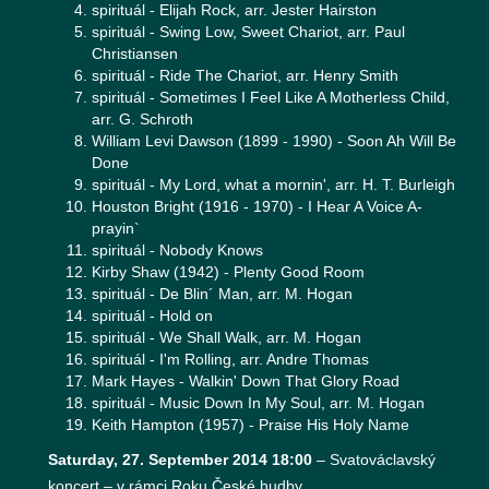
spirituál - Elijah Rock, arr. Jester Hairston
spirituál - Swing Low, Sweet Chariot, arr. Paul
Christiansen
spirituál - Ride The Chariot, arr. Henry Smith
spirituál - Sometimes I Feel Like A Motherless Child,
arr. G. Schroth
William Levi Dawson (1899 - 1990) - Soon Ah Will Be
Done
spirituál - My Lord, what a mornin', arr. H. T. Burleigh
Houston Bright (1916 - 1970) - I Hear A Voice A-
prayin`
spirituál - Nobody Knows
Kirby Shaw (1942) - Plenty Good Room
spirituál - De Blin´ Man, arr. M. Hogan
spirituál - Hold on
spirituál - We Shall Walk, arr. M. Hogan
spirituál - I'm Rolling, arr. Andre Thomas
Mark Hayes - Walkin' Down That Glory Road
spirituál - Music Down In My Soul, arr. M. Hogan
Keith Hampton (1957) - Praise His Holy Name
Saturday, 27. September 2014 18:00
–
Svatováclavský
koncert – v rámci Roku České hudby