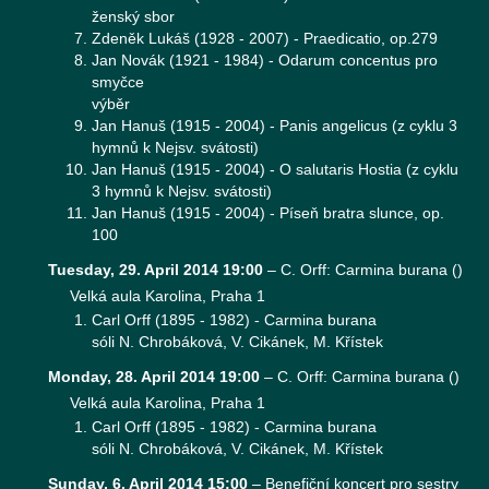
ženský sbor
Zdeněk Lukáš (1928 - 2007) - Praedicatio, op.279
Jan Novák (1921 - 1984) - Odarum concentus pro
smyčce
výběr
Jan Hanuš (1915 - 2004) - Panis angelicus (z cyklu 3
hymnů k Nejsv. svátosti)
Jan Hanuš (1915 - 2004) - O salutaris Hostia (z cyklu
3 hymnů k Nejsv. svátosti)
Jan Hanuš (1915 - 2004) - Píseň bratra slunce, op.
100
Tuesday, 29. April 2014 19:00
–
C. Orff: Carmina burana
(
)
Velká aula Karolina, Praha 1
Carl Orff (1895 - 1982) - Carmina burana
sóli N. Chrobáková, V. Cikánek, M. Křístek
Monday, 28. April 2014 19:00
–
C. Orff: Carmina burana
(
)
Velká aula Karolina, Praha 1
Carl Orff (1895 - 1982) - Carmina burana
sóli N. Chrobáková, V. Cikánek, M. Křístek
Sunday, 6. April 2014 15:00
–
Benefiční koncert pro sestry