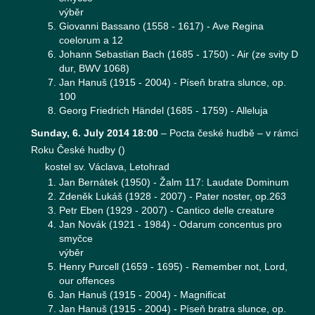
výběr
Giovanni Bassano (1558 - 1617) - Ave Regina
coelorum a 12
Johann Sebastian Bach (1685 - 1750) - Air (ze svity D
dur, BWV 1068)
Jan Hanuš (1915 - 2004) - Píseň bratra slunce, op.
100
Georg Friedrich Händel (1685 - 1759) - Alleluja
Sunday, 6. July 2014 18:00
–
Pocta české hudbě – v rámci
Roku České hudby
(
)
kostel sv. Václava, Letohrad
Jan Bernátek (1950) - Žalm 117: Laudate Dominum
Zdeněk Lukáš (1928 - 2007) - Pater noster, op.263
Petr Eben (1929 - 2007) - Cantico delle creature
Jan Novák (1921 - 1984) - Odarum concentus pro
smyčce
výběr
Henry Purcell (1659 - 1695) - Remember not, Lord,
our offences
Jan Hanuš (1915 - 2004) - Magnificat
Jan Hanuš (1915 - 2004) - Píseň bratra slunce, op.