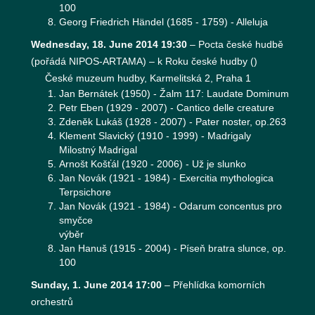
100
Georg Friedrich Händel (1685 - 1759) - Alleluja
Wednesday, 18. June 2014 19:30
–
Pocta české hudbě
(pořádá NIPOS-ARTAMA) – k Roku české hudby
(
)
České muzeum hudby, Karmelitská 2, Praha 1
Jan Bernátek (1950) - Žalm 117: Laudate Dominum
Petr Eben (1929 - 2007) - Cantico delle creature
Zdeněk Lukáš (1928 - 2007) - Pater noster, op.263
Klement Slavický (1910 - 1999) - Madrigaly
Milostný Madrigal
Arnošt Košťál (1920 - 2006) - Už je slunko
Jan Novák (1921 - 1984) - Exercitia mythologica
Terpsichore
Jan Novák (1921 - 1984) - Odarum concentus pro
smyčce
výběr
Jan Hanuš (1915 - 2004) - Píseň bratra slunce, op.
100
Sunday, 1. June 2014 17:00
–
Přehlídka komorních
orchestrů