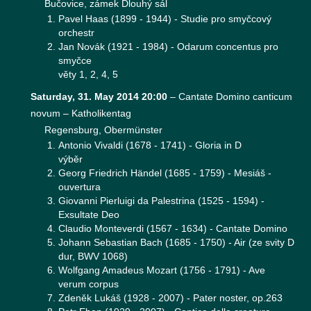
Bučovice, zámek Dlouhý sál
Pavel Haas (1899 - 1944) - Studie pro smyčcový
orchestr
Jan Novák (1921 - 1984) - Odarum concentus pro
smyčce
věty 1, 2, 4, 5
Saturday, 31. May 2014 20:00
–
Cantate Domino canticum
novum – Katholikentag
Regensburg, Obermünster
Antonio Vivaldi (1678 - 1741) - Gloria in D
výběr
Georg Friedrich Händel (1685 - 1759) - Mesiáš -
ouvertura
Giovanni Pierluigi da Palestrina (1525 - 1594) -
Exsultate Deo
Claudio Monteverdi (1567 - 1634) - Cantate Domino
Johann Sebastian Bach (1685 - 1750) - Air (ze svity D
dur, BWV 1068)
Wolfgang Amadeus Mozart (1756 - 1791) - Ave
verum corpus
Zdeněk Lukáš (1928 - 2007) - Pater noster, op.263