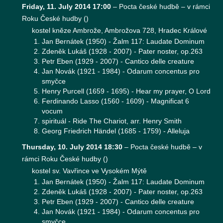
Friday, 11. July 2014 17:00
–
Pocta české hudbě – v rámci
Roku České hudby
(
)
kostel kněze Ambrože, Ambrožova 728, Hradec Králové
Jan Bernátek (1950) - Žalm 117: Laudate Dominum
Zdeněk Lukáš (1928 - 2007) - Pater noster, op.263
Petr Eben (1929 - 2007) - Cantico delle creature
Jan Novák (1921 - 1984) - Odarum concentus pro
smyčce
Henry Purcell (1659 - 1695) - Hear my prayer, O Lord
Ferdinando Lasso (1560 - 1609) - Magnificat 6
vocum
spirituál - Ride The Chariot, arr. Henry Smith
Georg Friedrich Händel (1685 - 1759) - Alleluja
Thursday, 10. July 2014 18:30
–
Pocta české hudbě – v
rámci Roku České hudby
(
)
kostel sv. Vavřince ve Vysokém Mýtě
Jan Bernátek (1950) - Žalm 117: Laudate Dominum
Zdeněk Lukáš (1928 - 2007) - Pater noster, op.263
Petr Eben (1929 - 2007) - Cantico delle creature
Jan Novák (1921 - 1984) - Odarum concentus pro
smyčce