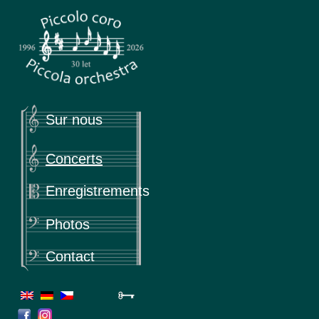
Piccola
Piccolo coro & Piccola orchestra
Sur nous
Concerts
Enregistrements
Photos
Contact