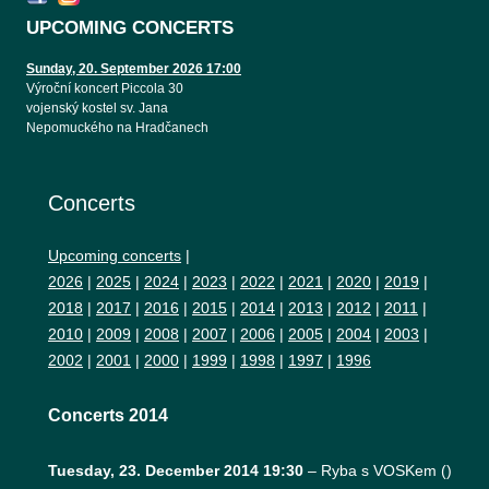
UPCOMING CONCERTS
Sunday, 20. September 2026 17:00
Výroční koncert Piccola 30
vojenský kostel sv. Jana
Nepomuckého na Hradčanech
Concerts
Upcoming concerts
|
2026
|
2025
|
2024
|
2023
|
2022
|
2021
|
2020
|
2019
|
2018
|
2017
|
2016
|
2015
|
2014
|
2013
|
2012
|
2011
|
2010
|
2009
|
2008
|
2007
|
2006
|
2005
|
2004
|
2003
|
2002
|
2001
|
2000
|
1999
|
1998
|
1997
|
1996
Concerts 2014
Tuesday, 23. December 2014 19:30
–
Ryba s VOSKem
(
)