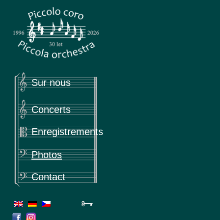
Piccola
Piccolo coro & Piccola orchestra
Sur nous
Concerts
Enregistrements
Photos
Contact